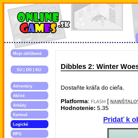
Moje obľúbené
Dibbles 2: Winter Woe
SU | DO | KU
Adventúry
Dostaňte kráľa do cieľa.
Akčné
Platforma
:
[
FLASH
NAINŠTALO
Arkády
Hodnotenie:
5.35
Kartové
Pridať k o
Logické
RPG