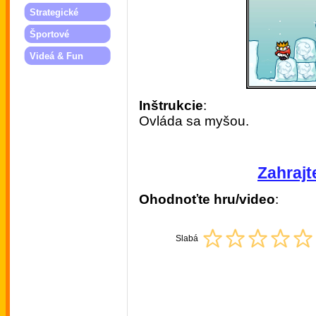
Strategické
Športové
Videá & Fun
Inštrukcie
:
Ovláda sa myšou.
Zahrajte
Ohodnoťte hru/video
:
Slabá