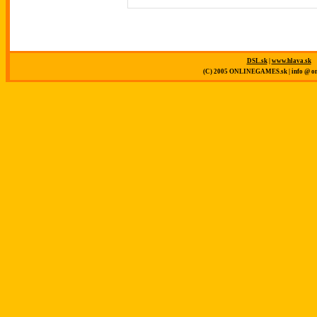
DSL.sk
|
www.hlava.sk
(C) 2005 ONLINEGAMES.sk | info @ on